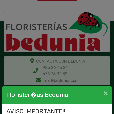
CONTACTA CON BEDUNIA
923 26 43 24
676 78 32 39
info@bedunia.com
Ce
Florister�as Bedunia
Sobre nuestra floristería
AVISO IMPORTANTE!!