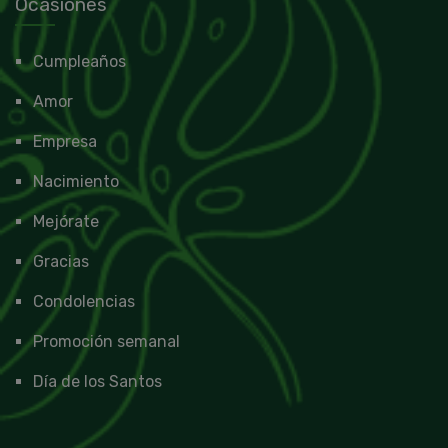
Ocasiones
Cumpleaños
Amor
Empresa
Nacimiento
Mejórate
Gracias
Condolencias
Promoción semanal
Día de los Santos